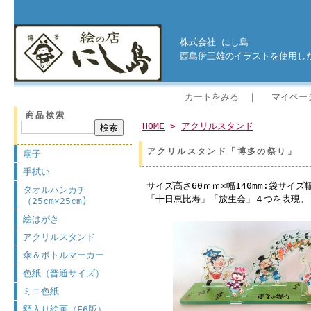
株式会社 にし島
西島伊三雄のイラストを使用した
カートをみる
｜
マイペー
商品検索
HOME
>
アクリルスタンド
アクリルスタンド「博多の祭り」
扇子
手拭い
サイズ高さ60ｍｍ×幅140mm:袋サイズ
タオルハンカチ
「十日恵比寿」「放生会」４つを表現。
（25cm×25cm)
絵はがき
アクリルスタンド
傘＆ボトルマーカー
色紙（普通サイズ）
ミニ色紙
額入り絵画（F6版）