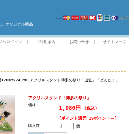
、オリジナル商品！
ジへログイン
｜
ご利用案内
｜
お問い合せ
｜
サイトマップ
幅120mm×240mm アクリルスタンド博多の祭り「山笠」「どんたく」
アクリルスタンド「博多の祭り」
価格:
1,980円
(税込)
[ポイント還元 19ポイント～]
購入数:
個